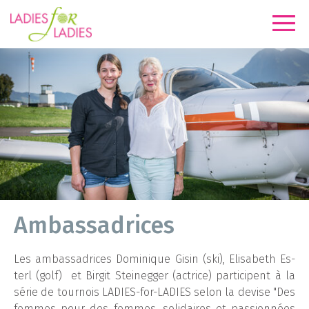
Am­bas­sa­drices
Les am­bas­sa­drices Do­mi­nique Gi­sin (ski), Eli­sa­beth Es­
terl (golf) et Bir­git Stei­neg­ger (ac­trice) par­ti­cipent à la
sé­rie de tour­nois LA­DIES-for-LA­DIES se­lon la de­vise "Des
femmes pour des femmes, so­li­daires et pas­sion­nées