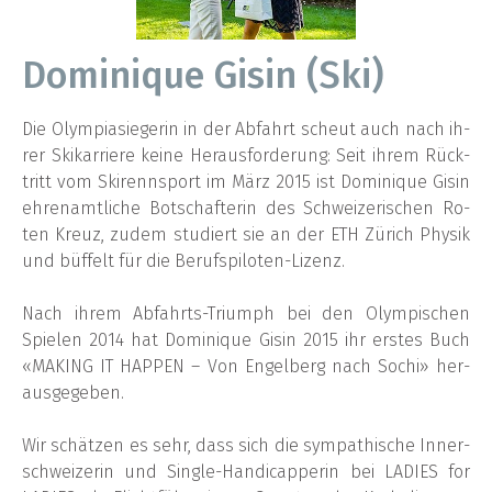
Do­mi­ni­que Gi­sin (Ski)
Die Olym­pia­sie­ge­rin in der Ab­fahrt scheut auch nach ih­
rer Ski­kar­rie­re kei­ne Her­aus­for­de­rung: Seit ih­rem Rück­
tritt vom Ski­renn­sport im März 2015 ist Do­mi­ni­que Gi­sin
eh­ren­amt­li­che Bot­schaf­te­rin des Schwei­ze­ri­schen Ro­
ten Kreuz, zu­dem stu­diert sie an der ETH Zü­rich Phy­sik
und büf­felt für die Be­rufs­pi­lo­ten-Li­zenz.
Nach ih­rem Ab­fahrts-Tri­umph bei den Olym­pi­schen
Spie­len 2014 hat Do­mi­ni­que Gi­sin 2015 ihr ers­tes Buch
«MA­KING IT HAP­PEN – Von En­gel­berg nach So­chi» her­
aus­ge­ge­ben.
Wir schät­zen es sehr, dass sich die sym­pa­thi­sche In­ner­
schwei­ze­rin und Sin­gle-Han­di­cap­pe­rin bei LA­DIES for