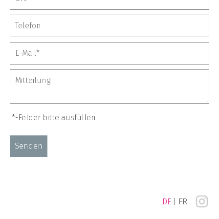
*-Fel­der bit­te aus­fül­len
DE
FR