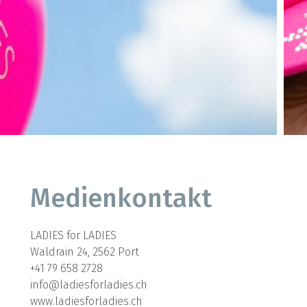
Me­di­en­kon­takt
LA­DIES for LA­DIES
Wald­rain 24, 2562 Port
+41
79 658 2728
in­fo@​la­dies­for­la­dies.​ch
www.​la­dies­for­la­dies.​ch